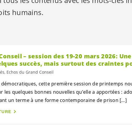
i tous les contenus avec les mots-clés i
oits humains.
Conseil – session des 19-20 mars 2026: Une
lques succès, mais surtout des craintes po
tés, Echos du Grand Conseil
s démocratiques, cette première session de printemps nou
 les quelques bonnes nouvelles qu’elle a apportées : ado
ttant un terme à une forme contemporaine de prison […]
TURE