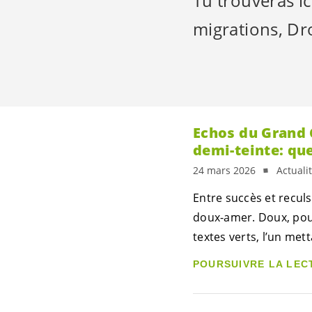
Tu trouveras ic
migrations, Dr
Echos du Grand 
demi-teinte: que
24 mars 2026
Actuali
Entre succès et recul
doux-amer. Doux, pour
textes verts, l’un me
POURSUIVRE LA LEC