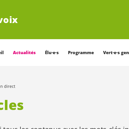
voix
il
Actualités
Élu·e·s
Programme
Vert·e·s ge
n direct
cles