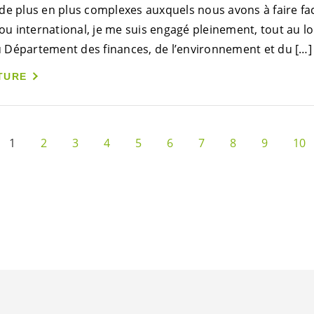
de plus en plus complexes auxquels nous avons à faire fac
 ou international, je me suis engagé pleinement, tout au l
 du Département des finances, de l’environnement et du […]
TURE
1
2
3
4
5
6
7
8
9
10