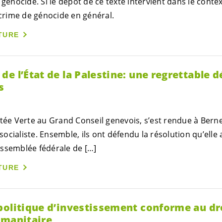
 génocide. Si le dépôt de ce texte intervient dans le cont
 crime de génocide en général.
TURE
e l’État de la Palestine: une regrettable d
s
utée Verte au Grand Conseil genevois, s’est rendue à Berne
i socialiste. Ensemble, ils ont défendu la résolution qu’ell
ssemblée fédérale de […]
TURE
politique d’investissement conforme au dr
umanitaire