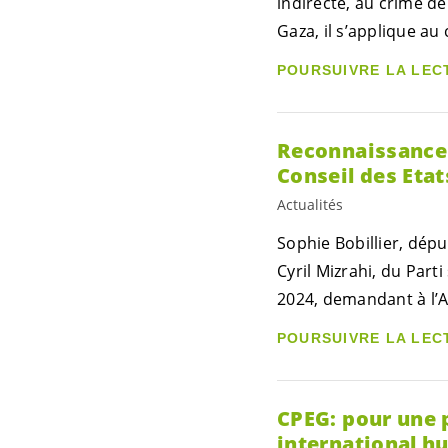
indirecte, au crime de
Gaza, il s’applique au
POURSUIVRE LA LEC
Reconnaissance d
Conseil des Etat
Actualités
Sophie Bobillier, dép
Cyril Mizrahi, du Part
2024, demandant à l’A
POURSUIVRE LA LEC
CPEG: pour une 
international h