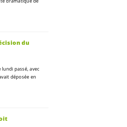
exte dramatique de
écision du
 lundi passé, avec
e avait déposée en
oit