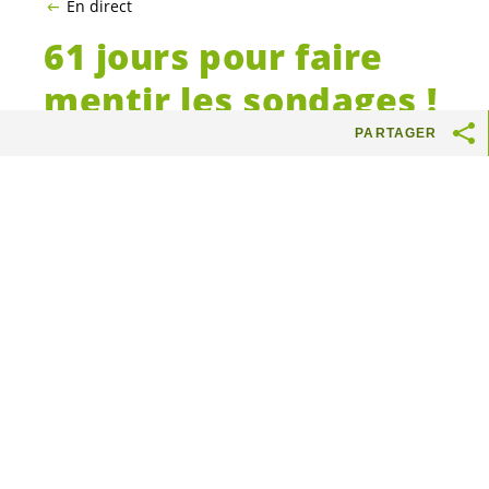
En direct
61 jours pour faire
mentir les sondages !
PARTAGER
En pleine canicule estivale, nous avons 61 jours
pour faire mentir les sondages ! Et c’est en se
mobilisant massivement que nous arriverons à
un résultat fort
en faveur de la justice
climatique et sociale. Pour ce faire, rendez-
vous sur l’application
Avanti Verdi
!
Qu’est-ce qu’Avanti Verdi ?
Avanti Verdi est une plateforme de
mobilisation créée par les
Vert-e-s
Suisses, afin