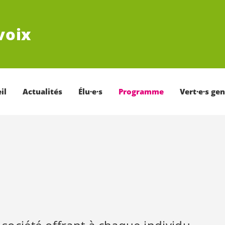
voix
il
Actualités
Élu·e·s
Programme
Vert·e·s ge