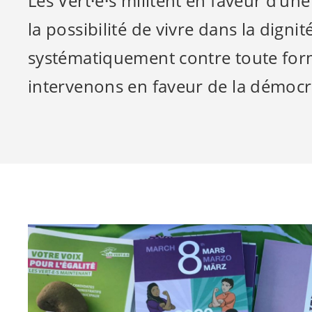
Les
Vert·e·s
militent en faveur d’une
la possibilité de vivre dans la dign
systématiquement contre toute form
intervenons en faveur de la démocrat