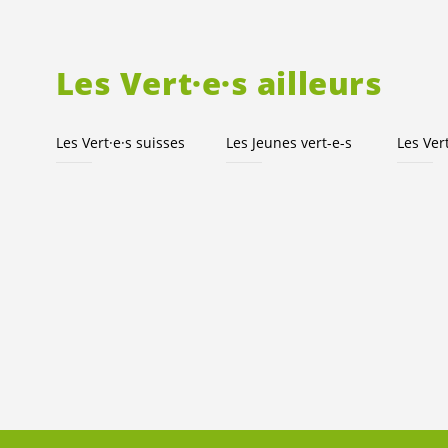
Les
Vert·e·s
ailleurs
Les
Vert·e·s
suisses
Les Jeunes
vert-e-s
Les
Ver