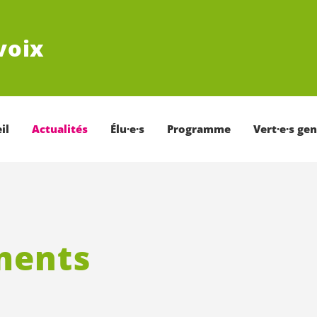
voix
il
Actualités
Élu·e·s
Programme
Vert·e·s ge
ments