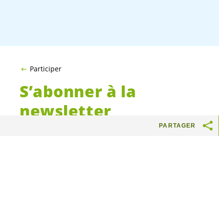
Participer
S’abonner à la
newsletter
PARTAGER
Vous souhaitez être
tenu.e
au courant des
activités des
Vert.e.s
genevois.e.s
? Alors
n’hésitez pas à vous abonner à notre
newsletter.
Vous pouvez bien entendu vous désinscrire en