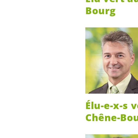
Bourg
Élu-e
-
x-s
v
Chêne-Bo