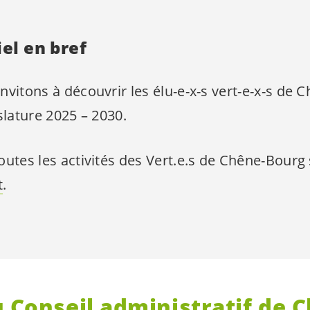
iel en bref
nvitons à découvrir les
élu-e
-
x-s
vert-e
-
x-s
de C
islature 2025 – 2030.
outes les activités des
Vert.e.s
de Chêne-Bourg s
t
.
u Conseil administratif de 