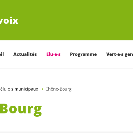
voix
il
Actualités
Élu·e·s
Programme
Vert·e·s ge
élu·e·s municipaux
Chêne-Bourg
Bourg