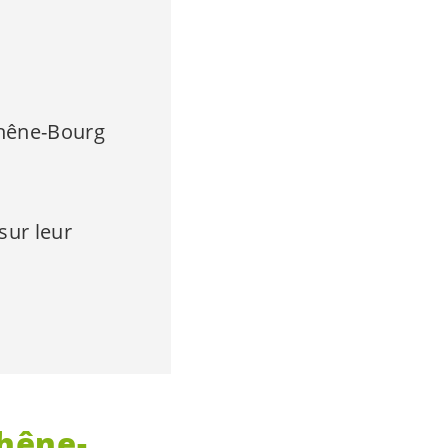
hêne-Bourg
ur leur
Chêne-