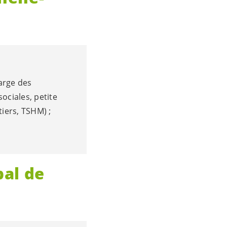
harge des
sociales, petite
iers, TSHM) ;
pal de