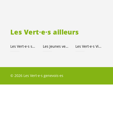
Les
Vert·e·s
ailleurs
Les
Vert·e·s
suisses
Les Jeunes
vert-e-s
Les
Vert·e·s
Ville de Genève
© 2026 Les Vert·e·s genevois·es