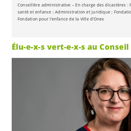
Conseillère administrative – En charge des dicastères : F
santé et enfance ; Administration et juridique ; Fondatio
Fondation pour l’enfance de la Ville d’Onex
Élu-e
-
x-s
vert-e
-
x-s
au Conseil
Conseillère administrative depuis 2020
Enseignante d’histoire au Collège Voltaire
Présidente de l’Association du Club des Amis des Spec
présidente de l’association Univerelles et membre du c
Parents de l’école de Belle-Cour