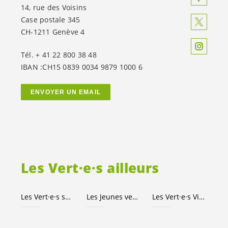
14, rue des Voisins
Case postale 345
CH-1211 Genève 4
Tél. + 41 22 800 38 48
IBAN :CH15 0839 0034 9879 1000 6
ENVOYER UN EMAIL
Les
Vert·e·s
ailleurs
Les
Vert·e·s
suisses
Les Jeunes
vert-e-s
Les
Vert·e·s
Ville de Genève