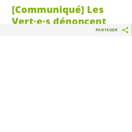
[Communiqué] Les
Vert·e·s
dénoncent
des coupes dans les
PARTAGER
prestations aux plus
précaires, malgré des
comptes bien moins
alarmants
qu’annoncé
Le Conseil d’Etat a présenté ses
premières mesures d’économies.