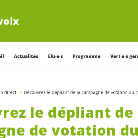
voix
il
Actualités
Élu·e·s
Programme
Vert·e·s ge
n direct
Découvrez le dépliant de la campagne de votation du 
rez le dépliant de 
ne de votation du