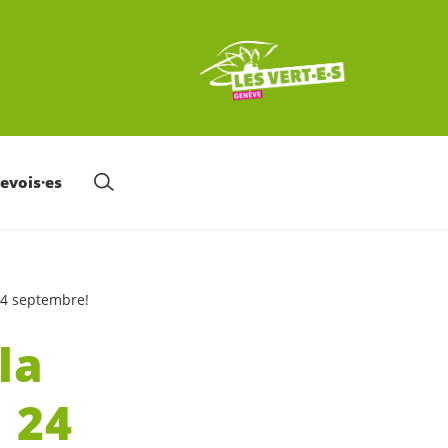
nevois·es
24 septembre!
la
 24