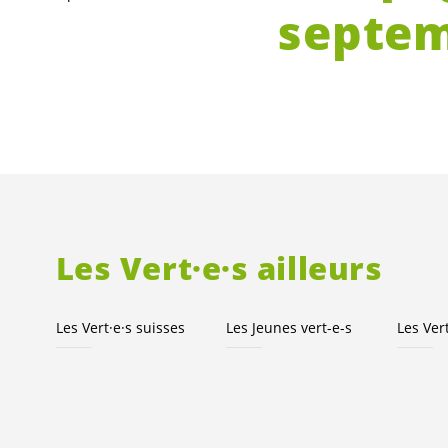
septem
Les
Vert·e·s
ailleurs
Les
Vert·e·s
suisses
Les Jeunes
vert-e-s
Les
Ver