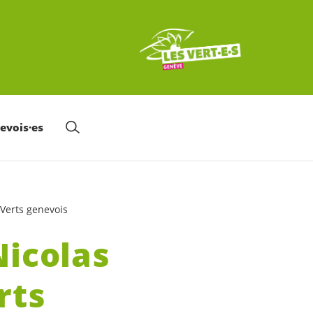
nevois·es
 Verts genevois
Nicolas
rts