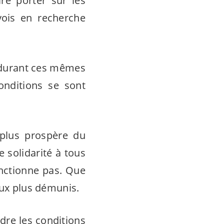
re porter sur les
vois en recherche
r durant ces mêmes
onditions se sont
 plus prospère du
 solidarité à tous
onctionne pas. Que
aux plus démunis.
dre les conditions