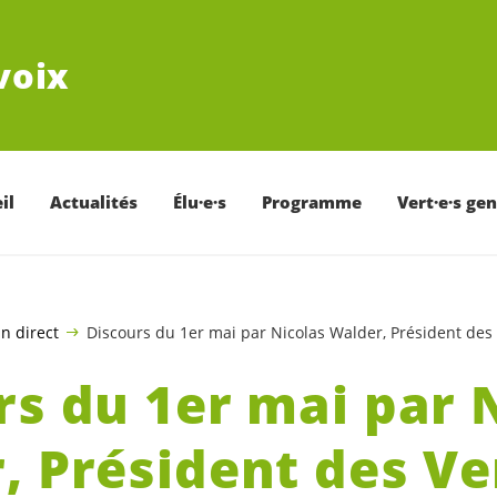
voix
il
Actualités
Élu·e·s
Programme
Vert·e·s ge
n direct
Discours du 1er mai par Nicolas Walder, Président des
rs du 1er mai par 
, Président des Ve