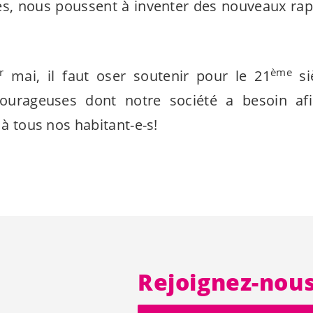
es, nous poussent à inventer des nouveaux rapp
r
ème
mai, il faut oser soutenir pour le 21
si
ourageuses dont notre société a besoin afin 
é à tous nos
habitant-e-s
!
Rejoignez-nou