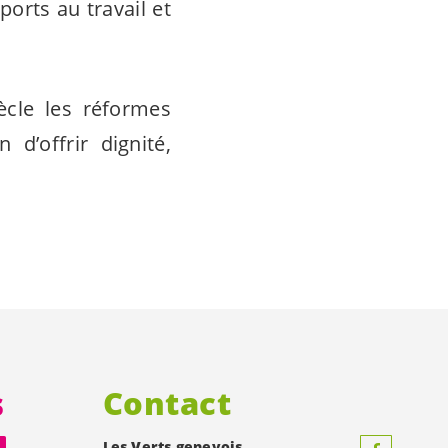
orts au travail et
ècle les réformes
d’offrir dignité,
s
Contact
Les Verts genevois