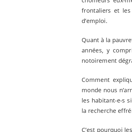
chômeurs eux-mêm
frontaliers et l
d’emploi.
Quant à la pauvre
années, y compri
notoirement dégr
Comment explique
monde nous n’arri
les
habitant-e-s
si
la recherche effré
C’est pourquoi le