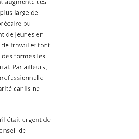
nt augmenté ces
plus large de
précaire ou
nt de jeunes en
de travail et font
e des formes les
al. Par ailleurs,
professionnelle
ité car ils ne
il était urgent de
onseil de