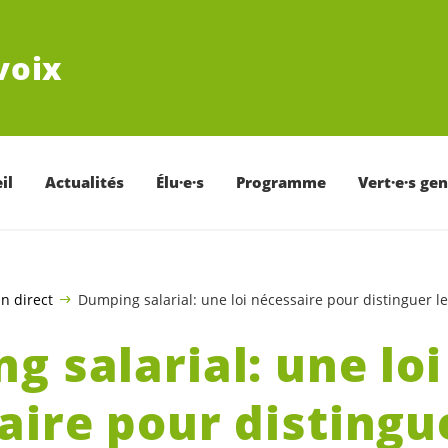
voix
il
Actualités
Élu·e·s
Programme
Vert·e·s ge
n direct
Dumping salarial: une loi nécessaire pour distinguer le
g salarial: une loi
aire pour distingue