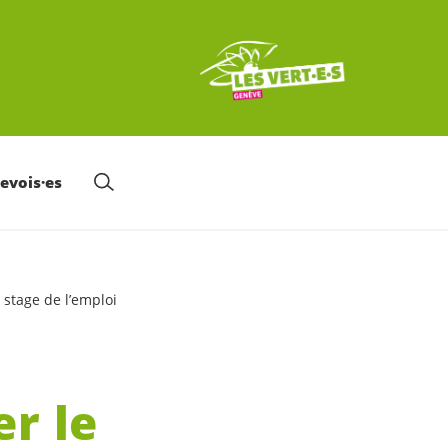
nevois·es
 stage de l’emploi
r le