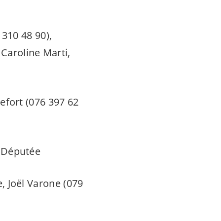
310 48 90),
Caroline Marti,
fort (076 397 62
 Députée
 Joël Varone (079