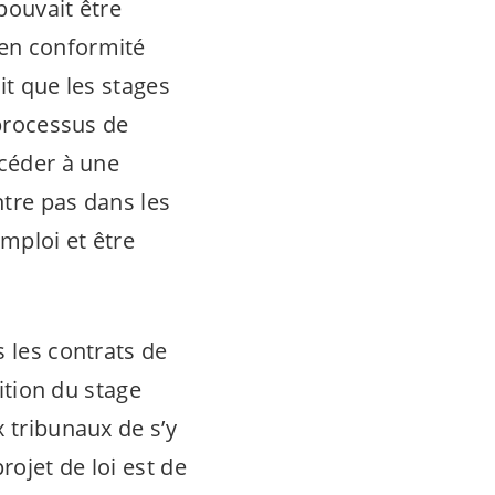
pouvait être
 en conformité
oit que les stages
 processus de
ccéder à une
ntre pas dans les
mploi et être
s les contrats de
nition du stage
x tribunaux de s’y
projet de loi est de