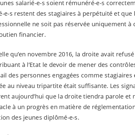
eunes salarié-
e-s
soient rémunéré-
e-s
correcteme
é-
e-s
restent des stagiaires à perpétuité et que l
essionnelle ne soit pas réservée uniquement à c
outien financier.
elle qu’en novembre 2016, la droite avait refusé 
ribuant à l’Etat le devoir de mener des contrôle
vail des personnes engagées comme stagiaires
ée au niveau tripartite était suffisante. Les sign
rent aujourd’hui que la droite tiendra parole et
tacle à un progrès en matière de réglementatio
tion des jeunes diplômé-
e-s
.