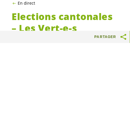
En direct
Elections cantonales
– Les
Vert-e-s
genevois-es
restent
PARTAGER
le 3ème parti du
canton – Inquiétante
montée des partis
populistes
Au terme de ce premier tour des élections
cantonales 2023, les
Vert-e-s
confirment
leur nombre d’
élu-e-s
au Grand Conseil
avec 15
député-e-s
. Malgré les vents