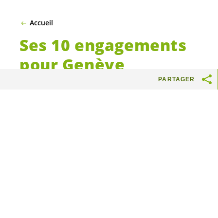
Accueil
Ses 10 engagements
pour Genève
PARTAGER
ACCÉLÉRER LA TRANSITION ÉCOLOGIQUE,
POUR UN ENVIRONNEMENT SAIN
· Investir
6 milliards sur 10 ans pour rénover les
bâtiments publics, développer les énergies
renouvelables, réduire le bruit et favoriser les
mobilités douces. Mailler le territoire d’un
réseau de transports publics offrant une
réelle alternative à la voiture sur le modèle
du Léman Express. Créer des pôles
multimodaux pour mettre en combinaison