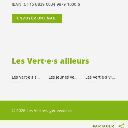
IBAN :CH15 0839 0034 9879 1000 6
ENVOYER UN EMAIL
Les
Vert·e·s
ailleurs
Les
Vert·e·s
suisses
Les Jeunes
vert-e-s
Les
Vert·e·s
Ville de Genève
© 2026 Les Vert·e·s genevois·es
PARTAGER