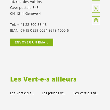
14, rue des Voisins
Case postale 345
CH-1211 Genève 4
Tél. + 41 22 800 38 48
IBAN :CH15 0839 0034 9879 1000 6
ENVOYER UN EMAIL
Les
Vert·e·s
ailleurs
Les
Vert·e·s
suisses
Les Jeunes
vert-e-s
Les
Vert·e·s
Ville de Genève