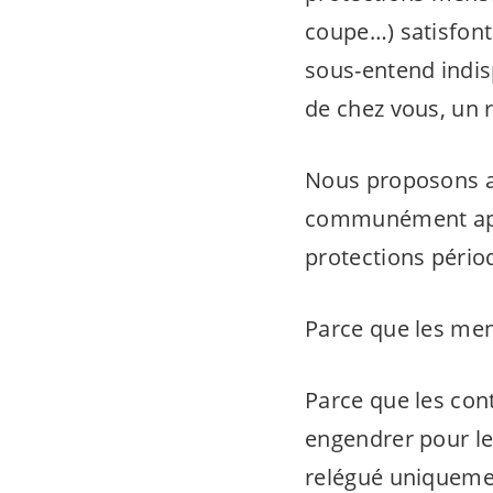
coupe…) satisfont
sous-entend indis
de chez vous, un r
Nous proposons a
communément appel
protections pério
Parce que les men
Parce que les con
engendrer pour l
relégué uniquemen