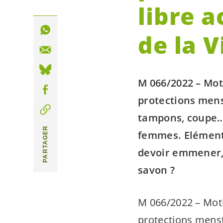
libre a
de la V
M 066/2022 – Mot
protections mens
tampons, coupe…)
PARTAGER
femmes. Elément
devoir emmener, 
savon ?
M 066/2022 – Moti
protections menst