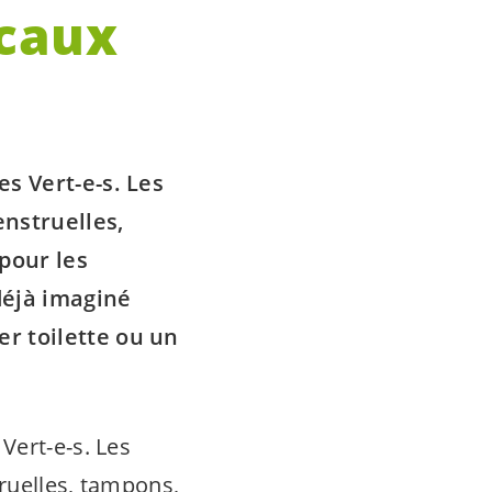
ocaux
des
Vert-e-s
. Les
enstruelles,
pour les
déjà imaginé
r toilette ou un
s
Vert-e-s
. Les
ruelles, tampons,