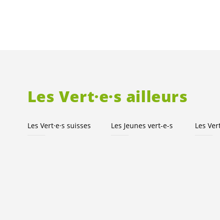
Les
Vert·e·s
ailleurs
Les
Vert·e·s
suisses
Les Jeunes
vert-e-s
Les
Ver