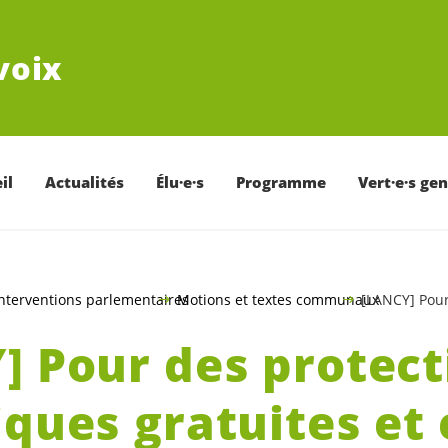
voix
il
Actualités
Élu·e·s
Programme
Vert·e·s ge
nterventions parlementaires
Motions et textes communaux
[LANCY] Pour 
] Pour des protect
iques gratuites et