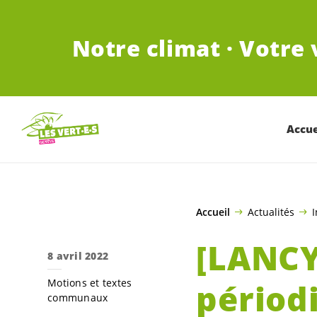
ALLER AU CONTENU PRINCIPAL
Notre climat · Votre 
Accue
Accueil
Actualités
I
[LANCY
8 avril 2022
Motions et textes
périod
communaux