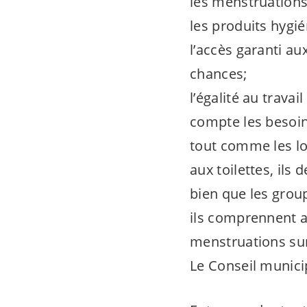
les menstruations
les produits hygi
l’accès garanti au
chances;
l’égalité au trava
compte les besoin
tout comme les l
aux toilettes, ils
bien que les gro
ils comprennent a
menstruations sur
Le Conseil municip