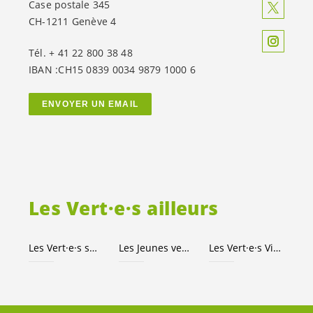
Case postale 345
CH-1211 Genève 4
Tél. + 41 22 800 38 48
IBAN :CH15 0839 0034 9879 1000 6
ENVOYER UN EMAIL
Les
Vert·e·s
ailleurs
Les
Vert·e·s
suisses
Les Jeunes
vert-e-s
Les
Vert·e·s
Ville de Genève