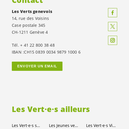
Contact
Les Verts genevois
14, rue des Voisins
Case postale 345
CH-1211 Genève 4
Tél. + 41 22 800 38 48
IBAN :CH15 0839 0034 9879 1000 6
ENVOYER UN EMAIL
Les
Vert·e·s
ailleurs
Les
Vert·e·s
suisses
Les Jeunes
vert-e-s
Les
Vert·e·s
Ville de Genève