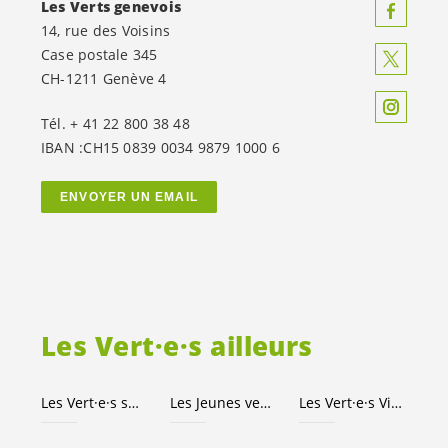
Les Verts genevois
14, rue des Voisins
Case postale 345
CH-1211 Genève 4
Tél. + 41 22 800 38 48
IBAN :CH15 0839 0034 9879 1000 6
ENVOYER UN EMAIL
Les
Vert·e·s
ailleurs
Les
Vert·e·s
suisses
Les Jeunes
vert-e-s
Les
Vert·e·s
Ville de Genève