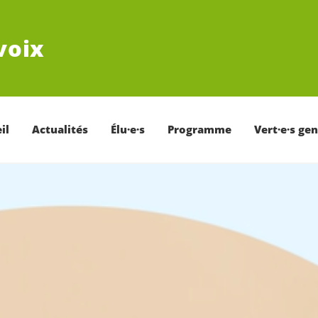
voix
il
Actualités
Élu·e·s
Programme
Vert·e·s ge