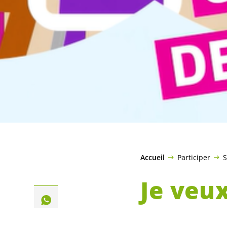
Accueil
Participer
S
Je veu
de trav