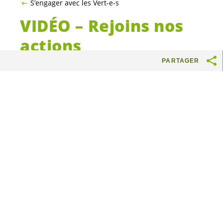
S’engager avec les Vert-e-s
VIDÉO – Rejoins nos
actions
PARTAGER
Rejoins nos actions ! Tu souhaites
t’investir concrètement face à
l’urgence climatique et contre les
inégalités ? Lutter pour les droits
humains et une économie
responsable ? Savoir quelles actions
concrètes entreprendre au sein d’un
parti politique n’est pas toujours
facile. Tu découvriras dans cette