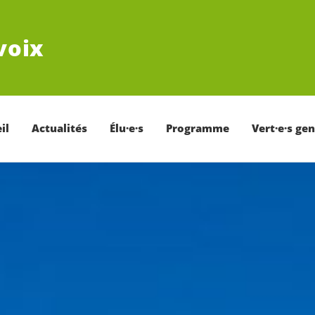
voix
il
Actualités
Élu·e·s
Programme
Vert·e·s ge