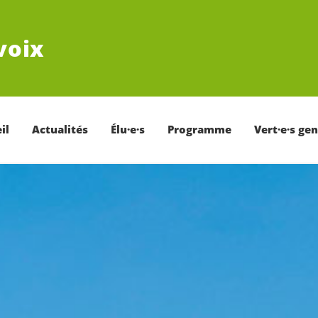
voix
il
Actualités
Élu·e·s
Programme
Vert·e·s ge