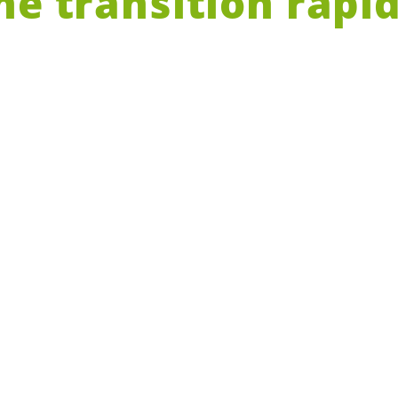
ne transition rapi
re !
Habiyakare, Députée Verte, commission de l’éne
nève
, la population genevoise devra se prononcer 
ition énergétique et du déploiement des sour
 locales d’énergie solaire ! Deux textes se
our une transition rapide vers le solaire à 
contre-projet du Grand Conseil (CP L 13397
gies renouvelables »
.