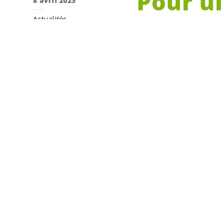
Pour u
8 avril 2025
Actualités
le solai
Tribune libre
Votations
climat
énergie
grand conseil
votations
Par Angèle-Marie 
industriels de Ge
Le
18 mai
2025
matière de trans
renouvelables et
l’initiative 191 «
P
libéraux et le 
PARTAGER
production d’éner