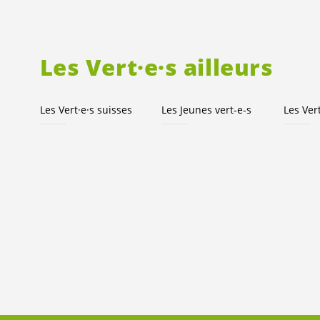
Les
Vert·e·s
ailleurs
Les
Vert·e·s
suisses
Les Jeunes
vert-e-s
Les
Ver