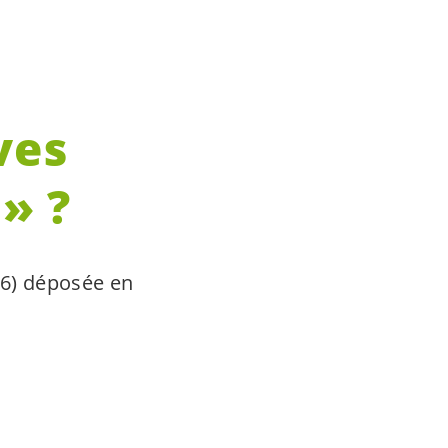
ves
» ?
66) déposée en