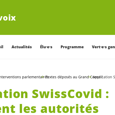
voix
il
Actualités
Élu·e·s
Programme
Vert·e·s ge
nterventions parlementaires
Textes déposés au Grand Conseil
Application S
ation SwissCovid :
t les autorités