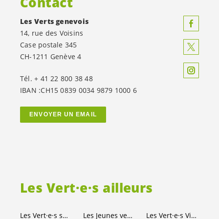
Contact
Les Verts genevois
14, rue des Voisins
Case postale 345
CH-1211 Genève 4
Tél. + 41 22 800 38 48
IBAN :CH15 0839 0034 9879 1000 6
ENVOYER UN EMAIL
Les
Vert·e·s
ailleurs
Les
Vert·e·s
suisses
Les Jeunes
vert-e-s
Les
Vert·e·s
Ville de Genève