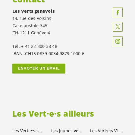
Les Verts genevois
14, rue des Voisins
Case postale 345
CH-1211 Genève 4
Tél. + 41 22 800 38 48
IBAN :CH15 0839 0034 9879 1000 6
ENVOYER UN EMAIL
Les
Vert·e·s
ailleurs
Les
Vert·e·s
suisses
Les Jeunes
vert-e-s
Les
Vert·e·s
Ville de Genève