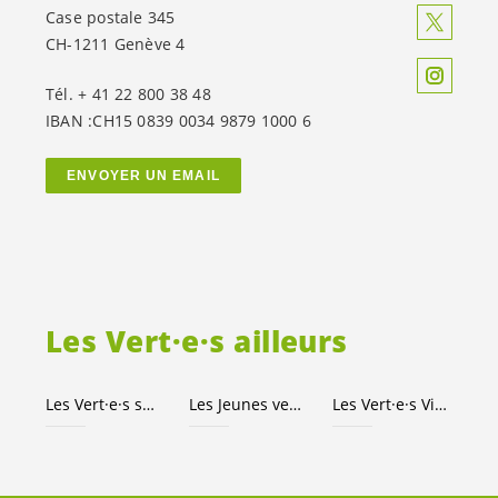
Case postale 345
CH-1211 Genève 4
Tél. + 41 22 800 38 48
IBAN :CH15 0839 0034 9879 1000 6
ENVOYER UN EMAIL
Les
Vert·e·s
ailleurs
Les
Vert·e·s
suisses
Les Jeunes
vert-e-s
Les
Vert·e·s
Ville de Genève