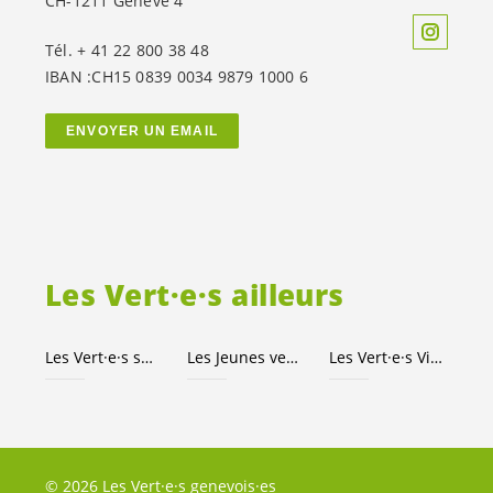
CH-1211 Genève 4
Tél. + 41 22 800 38 48
IBAN :CH15 0839 0034 9879 1000 6
ENVOYER UN EMAIL
Les
Vert·e·s
ailleurs
Les
Vert·e·s
suisses
Les Jeunes
vert-e-s
Les
Vert·e·s
Ville de Genève
© 2026 Les Vert·e·s genevois·es