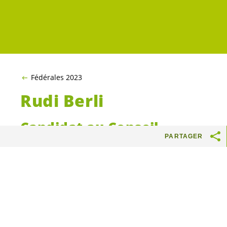
Fédérales 2023
Rudi Berli
Candidat au Conseil
PARTAGER
national
En bref
59 ans, Pougny (France). Profession :
Jardins de Cocagne : Producteur