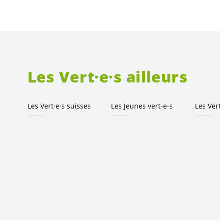
Les
Vert·e·s
ailleurs
Les
Vert·e·s
suisses
Les Jeunes
vert-e-s
Les
Ver