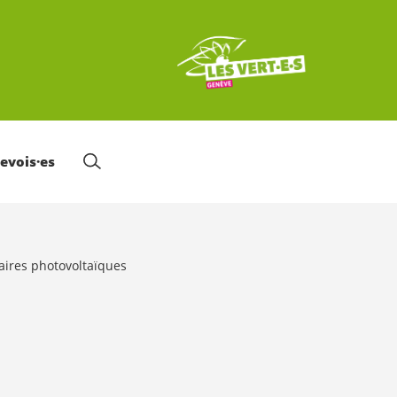
nevois·es
laires photovoltaïques