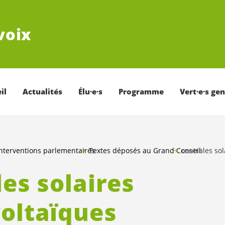
voix
il
Actualités
Élu·e·s
Programme
Vert·e·s ge
nterventions parlementaires
Textes déposés au Grand Conseil
centrales so
es solaires
oltaïques