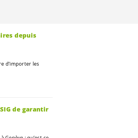
aires depuis
re d’importer les
SIG de garantir
à Genève : qu’est-ce