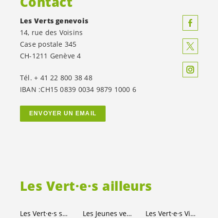
Contact
Les Verts genevois
14, rue des Voisins
Case postale 345
CH-1211 Genève 4
Tél. + 41 22 800 38 48
IBAN :CH15 0839 0034 9879 1000 6
ENVOYER UN EMAIL
Les
Vert·e·s
ailleurs
Les
Vert·e·s
suisses
Les Jeunes
vert-e-s
Les
Vert·e·s
Ville de Genève