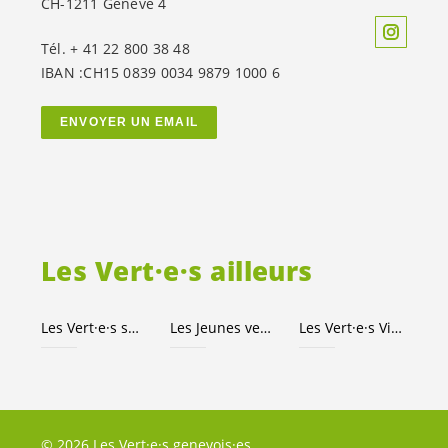
CH-1211 Genève 4
Tél. + 41 22 800 38 48
IBAN :CH15 0839 0034 9879 1000 6
ENVOYER UN EMAIL
Les
Vert·e·s
ailleurs
Les
Vert·e·s
suisses
Les Jeunes
vert-e-s
Les
Vert·e·s
Ville de Genève
© 2026 Les Vert·e·s genevois·es