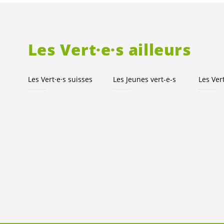
Les
Vert·e·s
ailleurs
Les
Vert·e·s
suisses
Les Jeunes
vert-e-s
Les
Ver