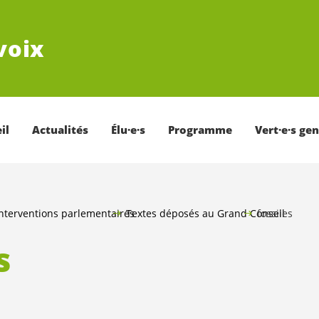
voix
il
Actualités
Élu·e·s
Programme
Vert·e·s ge
nterventions parlementaires
Textes déposés au Grand Conseil
fossiles
s