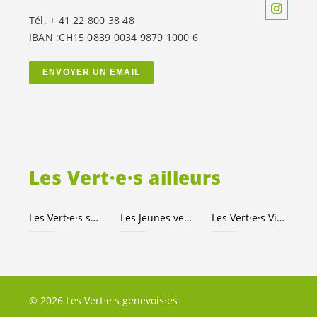
Tél. + 41 22 800 38 48
IBAN :CH15 0839 0034 9879 1000 6
ENVOYER UN EMAIL
Les
Vert·e·s
ailleurs
Les
Vert·e·s
suisses
Les Jeunes
vert-e-s
Les
Vert·e·s
Ville de Genève
© 2026 Les Vert·e·s genevois·es