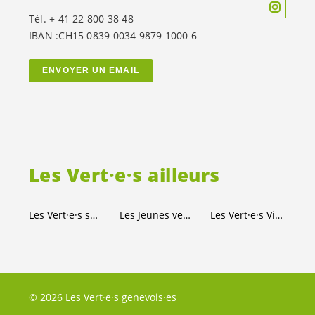
Tél. + 41 22 800 38 48
IBAN :CH15 0839 0034 9879 1000 6
ENVOYER UN EMAIL
Les
Vert·e·s
ailleurs
Les
Vert·e·s
suisses
Les Jeunes
vert-e-s
Les
Vert·e·s
Ville de Genève
© 2026 Les Vert·e·s genevois·es