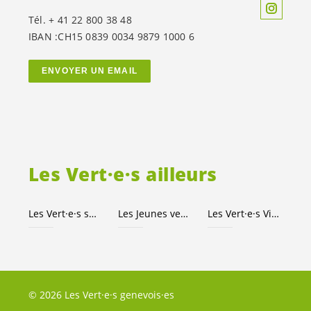
Tél. + 41 22 800 38 48
IBAN :CH15 0839 0034 9879 1000 6
ENVOYER UN EMAIL
Les
Vert·e·s
ailleurs
Les
Vert·e·s
suisses
Les Jeunes
vert-e-s
Les
Vert·e·s
Ville de Genève
© 2026 Les Vert·e·s genevois·es