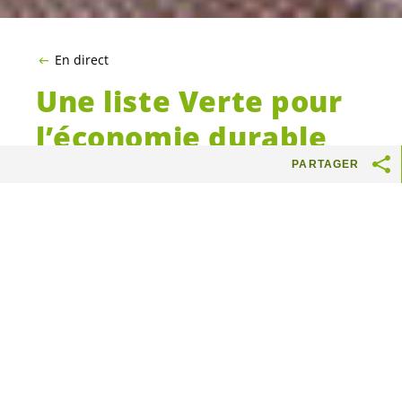
En direct
Une liste Verte pour
l’économie durable
et locale
PARTAGER
Au milieu des locaux d’une entreprise
active dans l’économie sociale et solidaire
(ESS), les
Vert-e-s
genevois-es
ont présenté
pour la première fois une liste de
candidat-e-s
au Conseil national intitulée
« Les
Vert-e-s
pour une économie durable
et des emplois locaux ». Cette liste sous-
apparentée aux
Vert-e-s
est spécialement