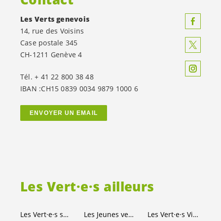
Les Verts genevois
14, rue des Voisins
Case postale 345
CH-1211 Genève 4
Tél. + 41 22 800 38 48
IBAN :CH15 0839 0034 9879 1000 6
ENVOYER UN EMAIL
Les
Vert·e·s
ailleurs
Les
Vert·e·s
suisses
Les Jeunes
vert-e-s
Les
Vert·e·s
Ville de Genève