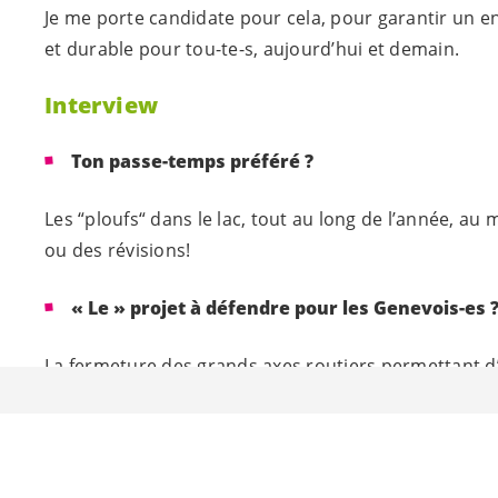
Je me porte candidate pour cela, pour garantir un 
et durable pour tou-
te-s
, aujourd’hui et demain.
Interview
Ton passe-temps préféré ?
Les “ploufs“ dans le lac, tout au long de l’année, au 
ou des révisions!
« Le » projet à défendre pour les
Genevois-es
La fermeture des grands axes routiers permettant d
ville et la mise en place d’un péage urbain.
Le canton de Genève de demain sera :