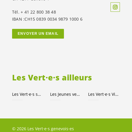
Tél. + 41 22 800 38 48
IBAN :CH15 0839 0034 9879 1000 6
ENVOYER UN EMAIL
Les
Vert·e·s
ailleurs
Les
Vert·e·s
suisses
Les Jeunes
vert-e-s
Les
Vert·e·s
Ville de Genève
© 2026 Les Vert·e·s genevois·es