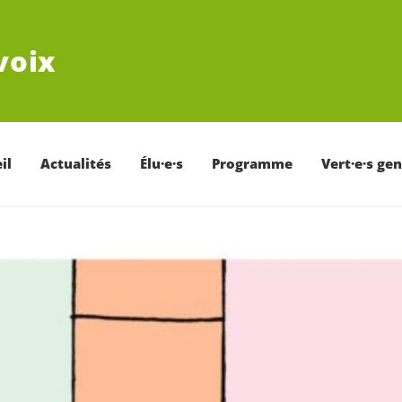
voix
il
Actualités
Élu·e·s
Programme
Vert·e·s ge