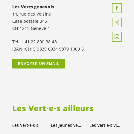
Les Verts genevois
14, rue des Voisins
Case postale 345
CH-1211 Genève 4
Tél. + 41 22 800 38 48
IBAN :CH15 0839 0034 9879 1000 6
ENVOYER UN EMAIL
Les
Vert·e·s
ailleurs
Les
Vert·e·s
suisses
Les Jeunes
vert-e-s
Les
Vert·e·s
Ville de Genève