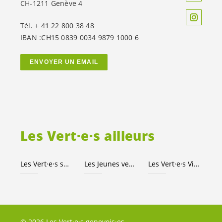
CH-1211 Genève 4
Tél. + 41 22 800 38 48
IBAN :CH15 0839 0034 9879 1000 6
ENVOYER UN EMAIL
Les
Vert·e·s
ailleurs
Les
Vert·e·s
suisses
Les Jeunes
vert-e-s
Les
Vert·e·s
Ville de Genève
© 2026 Les Vert·e·s genevois·es