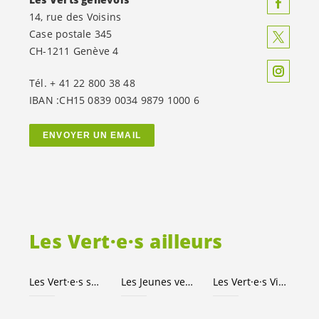
14, rue des Voisins
Case postale 345
CH-1211 Genève 4
Tél. + 41 22 800 38 48
IBAN :CH15 0839 0034 9879 1000 6
ENVOYER UN EMAIL
Les
Vert·e·s
ailleurs
Les
Vert·e·s
suisses
Les Jeunes
vert-e-s
Les
Vert·e·s
Ville de Genève