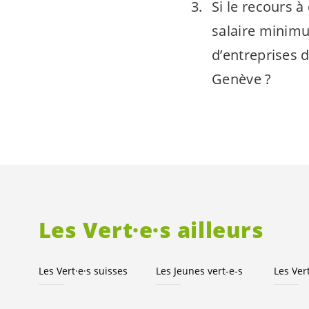
Si le recours à
salaire minimu
d’entreprises 
Genève ?
Les
Vert·e·s
ailleurs
Les
Vert·e·s
suisses
Les Jeunes
vert-e-s
Les
Ver