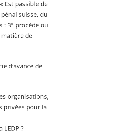
: « Est passible de
e pénal suisse, du
s : 3° procède ou
n matière de
cie d’avance de
 les organisations,
s privées pour la
la LEDP ?