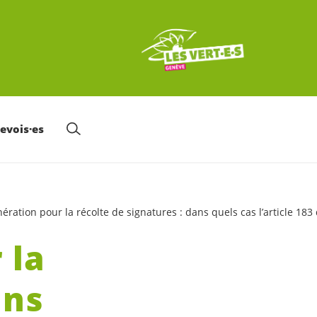
nevois·es
ation pour la récolte de signatures : dans quels cas l’article 183 de
 la
ans