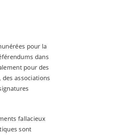
munérées pour la
s référendums dans
éralement pour des
, des associations
 signatures
ments fallacieux
atiques sont