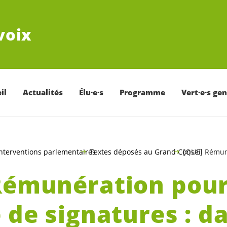
voix
il
Actualités
Élu·e·s
Programme
Vert·e·s ge
nterventions parlementaires
Textes déposés au Grand Conseil
[QUE] Rémunér
Rémunération pour
 de signatures : d