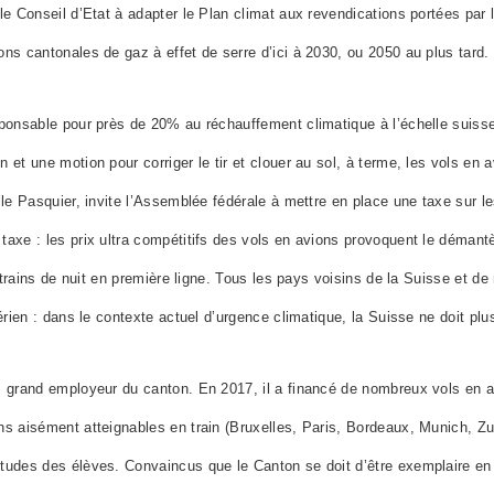
le Conseil d’Etat à adapter le Plan climat aux revendications portées par
ns cantonales de gaz à effet de serre d’ici à 2030, ou 2050 au plus tard.
sponsable pour près de 20% au réchauffement climatique à l’échelle suiss
 et une motion pour corriger le tir et clouer au sol, à terme, les vols en a
lle Pasquier, invite l’Assemblée fédérale à
mettre en place une taxe sur le
taxe : les prix ultra compétitifs des vols en avions provoquent le déman
es trains de nuit en première ligne. Tous les pays voisins de la Suisse et 
érien : dans le contexte actuel d’urgence climatique, la Suisse ne doit plus
s grand employeur du canton. En 2017, il a financé de nombreux vols en 
ns aisément atteignables en train (Bruxelles, Paris, Bordeaux, Munich, Zur
tudes des élèves. Convaincus que le Canton se doit d’être exemplaire en 