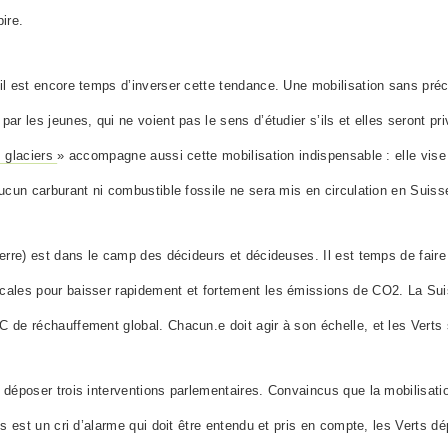
ire.
’il est encore temps d’inverser cette tendance. Une mobilisation sans pré
par les jeunes, qui ne voient pas le sens d’étudier s’ils et elles seront
pri
s glaciers
» accompagne aussi cette mobilisation indispensable : elle vise 
aucun carburant ni combustible fossile ne sera mis en circulation en Suisse
Terre) est dans le camp des décideurs et décideuses. Il est temps de faire
cales pour baisser rapidement et fortement les émissions de CO2. La Suis
°C de réchauffement global.
Chacun.e
doit agir à son échelle, et les Vert
e déposer trois interventions parlementaires. Convaincus que la mobilisat
.s
est un cri d’alarme qui doit être entendu et pris en compte, les Verts d