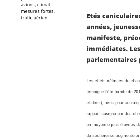
avions
climat
mesures fortes
Etés caniculaire
trafic aérien
années, jeunesse
manifeste, préo
immédiates. Les
parlementaires p
Les effets néfastes du chang
témoigne l’été torride de 2
et demi), avec pour conséqu
rapport
cosigné par des che
en moyenne plus élevées de 
de sécheresse augmenteront f