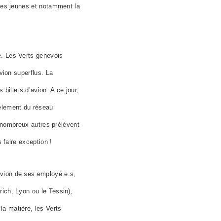
 les jeunes et notamment la
e. Les Verts genevois
vion superflus. La
s billets d’avion.
A ce jour,
tèlement du réseau
de nombreux autres prélèvent
 faire exception !
avion de ses
employé.e.s
,
ich, Lyon ou le Tessin),
la matière, les Verts