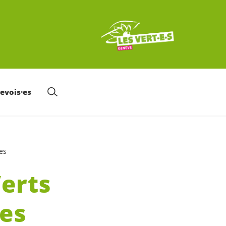
nevois·es
es
Verts
tes