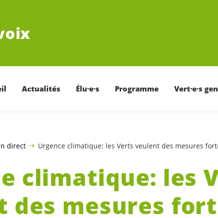
voix
il
Actualités
Élu·e·s
Programme
Vert·e·s ge
n direct
Urgence climatique: les Verts veulent des mesures fort
e climatique: les 
t des mesures for