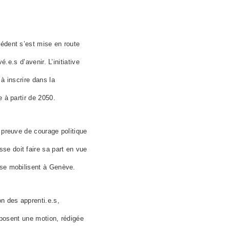
cédent s’est mise en route
vé.e.s
d’avenir. L’initiative
à inscrire dans la
 à partir de 2050.
 preuve de courage politique
se doit faire sa part en vue
s se mobilisent à Genève.
ion des
apprenti.e.s
,
éposent une motion, rédigée