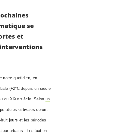
prochaines
imatique se
ortes et
 interventions
e notre quotidien, en
bale (+2°C depuis un siècle
ieu du XIXe siècle. Selon
un
pératures estivales seront
huit jours et les périodes
eur urbains : la situation