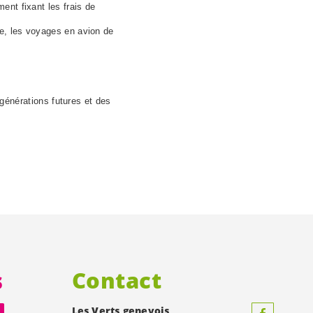
ent fixant les frais de
ée, les voyages en avion de
s générations futures et des
s
Contact
Les Verts genevois