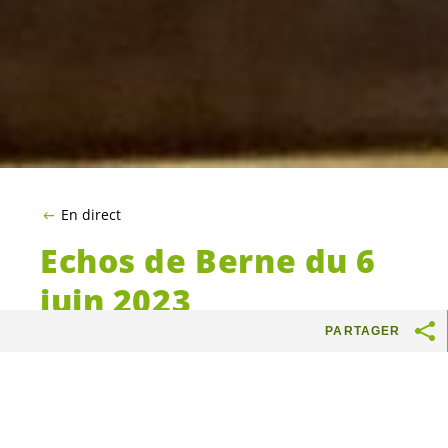
En direct
Echos de Berne du 6
juin 2023
PARTAGER
Lisa Mazzone, Delphine Klopfenstein Broggini,
Nicolas Walder et Isabelle Pasquier
Eichenberger racontent des bribes de leur
semaine politique. Au menu cette semaine,