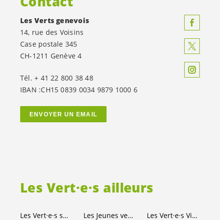
Contact
Les Verts genevois
14, rue des Voisins
Case postale 345
CH-1211 Genève 4
Tél. + 41 22 800 38 48
IBAN :CH15 0839 0034 9879 1000 6
ENVOYER UN EMAIL
Les
Vert·e·s
ailleurs
Les
Vert·e·s
suisses
Les Jeunes
vert-e-s
Les
Vert·e·s
Ville de Genève