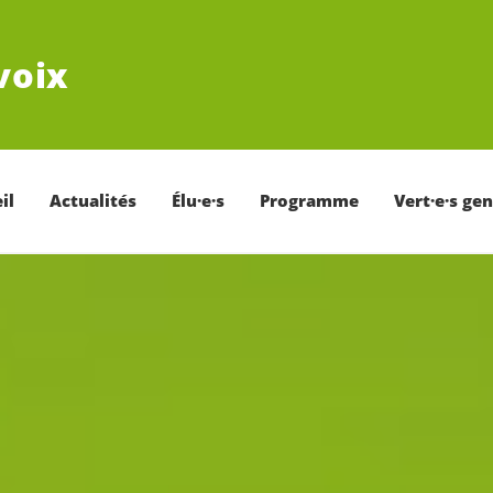
voix
il
Actualités
Élu·e·s
Programme
Vert·e·s ge